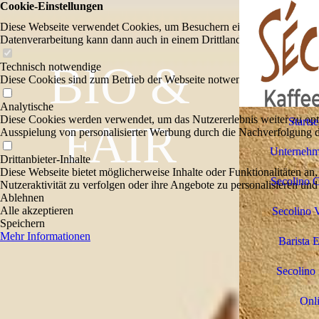
Cookie-Einstellungen
Diese Webseite verwendet Cookies, um Besuchern ein optimales Nutzerer
Datenverarbeitung kann dann auch in einem Drittland erfolgen. Weiter
BIO &
Technisch notwendige
Diese Cookies sind zum Betrieb der Webseite notwendig, z.B. zum Sch
Analytische
Diese Cookies werden verwendet, um das Nutzererlebnis weiter zu optim
Startse
FAIR
Ausspielung von personalisierter Werbung durch die Nachverfolgung de
Unternehm
Drittanbieter-Inhalte
Diese Webseite bietet möglicherweise Inhalte oder Funktionalitäten an,
Secolino 
Nutzeraktivität zu verfolgen oder ihre Angebote zu personalisieren und
Ablehnen
Alle akzeptieren
Secolino 
Speichern
Mehr Informationen
Barista 
Secolino
Onl