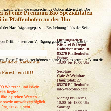
ezeigt, wenn die entsprechende Option aktiviert ist. Die
i ist eine Premium Bio Spezialitäten
i in Pfaffenhofen an der Ilm
d der Nachfrage angepassten Erscheinungsbilds der Seite.
Öffnungszeiten:
on Drittanbietern zur Verfügung gestellt werden, sowie die
Rösterei & Depot
Raiffeisenstraße 18
85276 Pfaffenhofen
Freitag
den. Diese Drittanbieter können eigene Cookies setzen, z.B. um die
esonderer Kaffee aus
10.00 bis 16.00 Uhr
Secolino
Forest - ein BIO
Cafe & Weinbar
Hauptplatz 27
85276 Pfaffenhofen
O Welterbe und ist ein
info@secolino.cafe
eka
-Region.
n ökologischen Werten.
Montag bis Freitag
 sowie umweltverträglich
10.00 bis 18.00 Uhr
Samstag
 Projekt zu einem