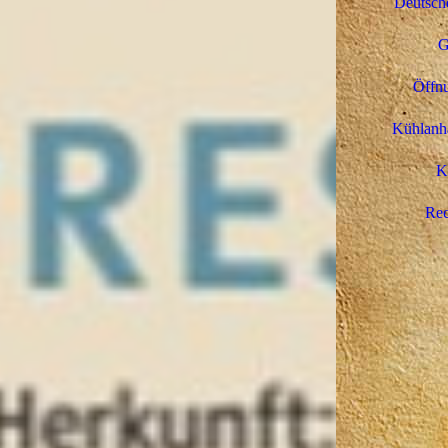
Deutsche
G
Öffnu
Kühlanhä
K
Rec