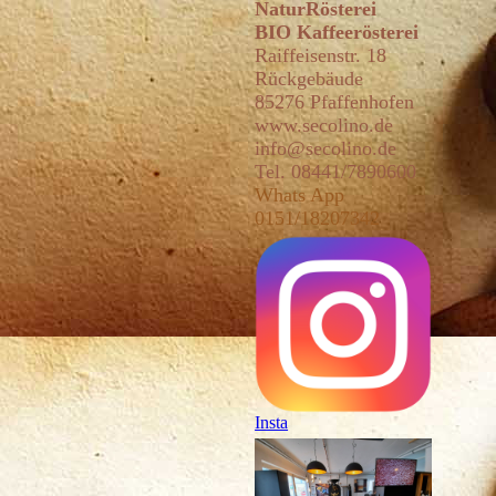
NaturRösterei
BIO Kaffeerösterei
Raiffeisenstr. 18
Rückgebäude
85276 Pfaffenhofen
www
.secolin
o.de
info@secolino.de
Tel. 08441/7890600
Whats App
0151/18207342
Insta