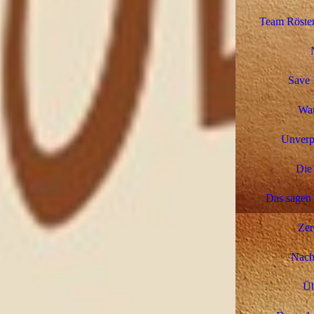
Team Rösten
Save 
Wa
Unverp
Die 
Das sagen
Zer
Nachh
Üb