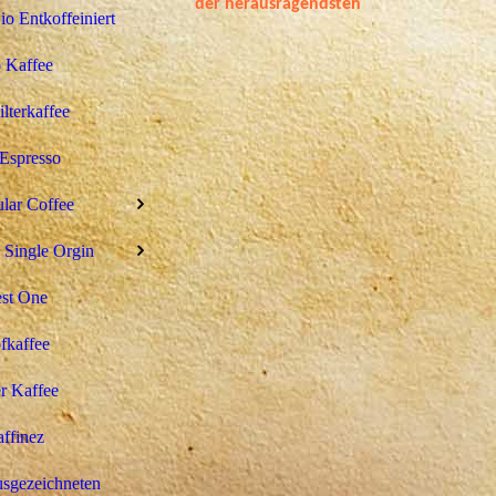
der
herausragendsten
 Entkoffeiniert
 Kaffee
ilterkaffee
Espresso
ular Coffee
 Single Orgin
st One
fkaffee
r Kaffee
ffinez
sgezeichneten