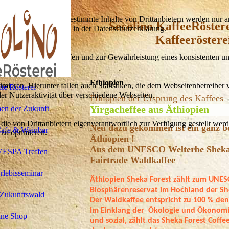
lebnis zu bieten. Bestimmte Inhalte von Drittanbietern werden nur ang
Secolino KaffeeRöstere
e Informationen hierzu in der Datenschutzerklärung.
Kaffeeröstere
utz vor Hackerangriffen und zur Gewährleistung eines konsistenten un
Ethiopien
ieren. Hierunter fallen auch Statistiken, die dem Webseitenbetreiber v
ite Rösterei
r Nutzeraktivität über verschiedene Webseiten.
Ethiopien der Ursprung des Kaffees
Yirgacheffee aus Äthiopien
en der Zukunft
 die von Drittanbietern eigenverantwortlich zur Verfügung gestellt wer
Neu dazu gekommen ist ein ganz b
Cafe & Weinbar
 zu optimieren.
Äthiopien !
Aus dem UNESCO Welterbe Sheka 
VESPA Treffen
Fairtrade Waldkaffee
Erlebisseminar
Äthiopien
Sheka
Forest
zählt zum UNESC
Biosphärenreservat im Hochland der
Sh
 Zukunftswald
Der Waldkaffee entspricht zu 100 % de
Im Einklang der
Ökologie
und Ökonomie
ine Shop
und sozial, zählt das
Sheka
Forest
Coffee