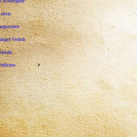
 Röstergilde
alerie
ngszeiten
Sheka Forest Wildkaffee Ernte Spengler Bi
nger Verleih
ontakt
htliches