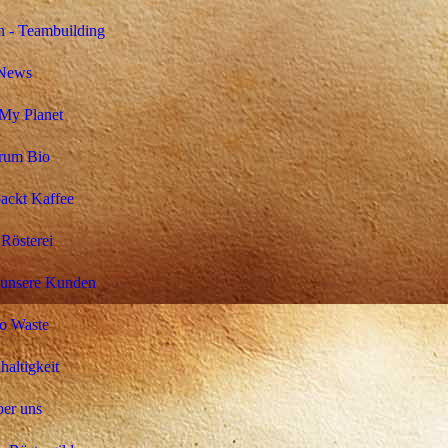
 - Teambuilding
News
My Planet
rum Bio
ackt Kaffee
Rösterei
 unsere Kunden
o Waste
altigkeit
er uns