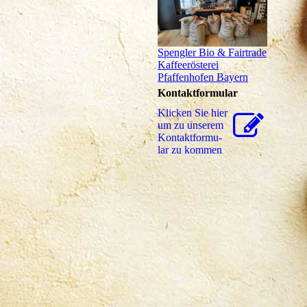
Spengler Bio & Fairtrade
Kaffeerösterei
o Kaffeerösterei Pfaffenhofen
Pfaffenhofen Bayern
Kontaktformular
Klicken Sie hier
um zu unserem
Kon­takt­for­mu­
lar zu kommen