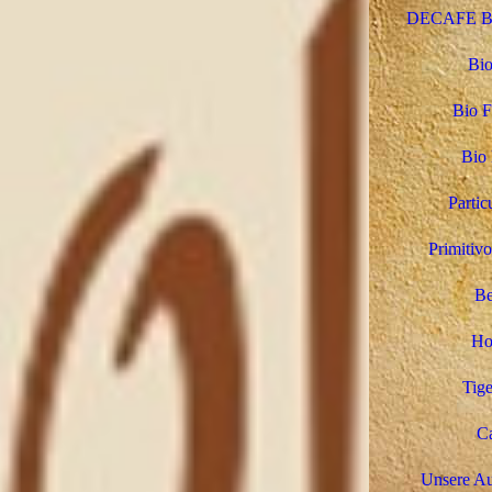
DECAFE Bio
Bio
Bio F
Bio 
Partic
Primitivo
Be
Ho
Tige
Ca
Unsere Au